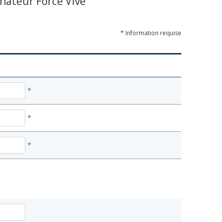
nnateur Force Vive
* Information requise
*
*
*