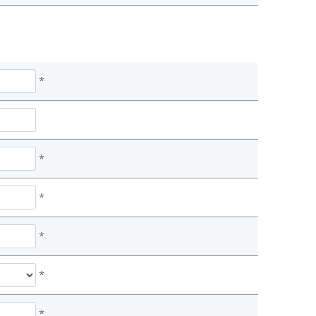
*
*
*
*
*
*