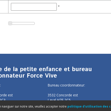
*
e de la petite enfance et bureau
onnateur Force Vive
:
Bureau coordonnateur:
orde est
3532 Concorde est
 2C3
Laval H7E 2C5
 naviguer sur notre site, veuillez accepter notre
politique d'utilisation des 
022
450 936-5107