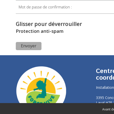
Mot de passe de confirmation :
Glisser pour déverrouiller
Protection anti-spam
Centr
coord
Installation
3395 Conc
Laval H7E
Avant de
450 664-2